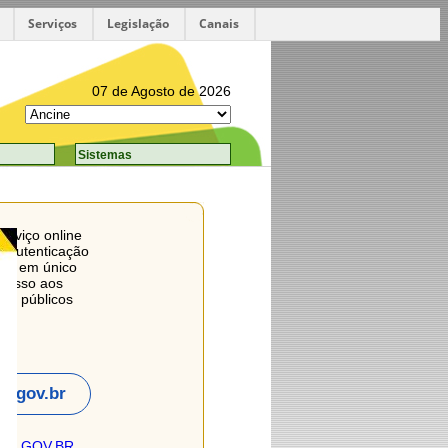
Serviços
Legislação
Canais
07 de Agosto de 2026
Sistemas
erviço online
 e autenticação
adão em único
acesso aos
ços públicos
is.
m gov.br
obre GOV.BR