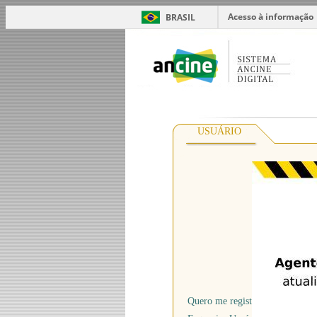
Acesso à informação
BRASIL
USUÁRIO
*
Usuário
*
Senha
Quero me registrar na Ancine