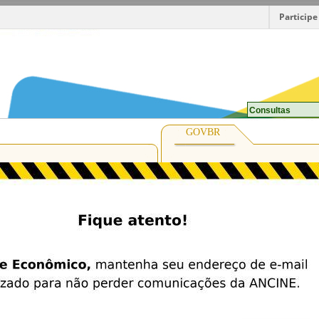
Participe
Consultas
GOVBR
O GovBr é um s
de identificação
digital do cid
meio, para 
diversos servi
digita
Entrar co
Saiba mais s