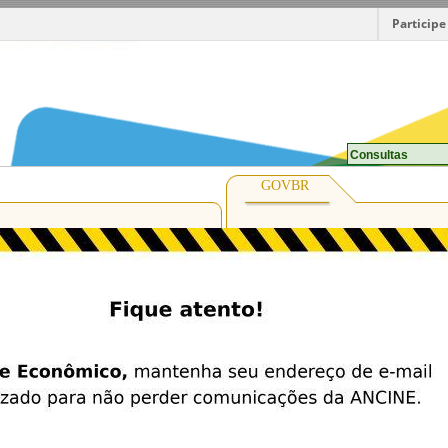
Participe
Consultas
GOVBR
O GovBr é um s
de identificação
digital do cid
meio, para 
diversos servi
digita
Entrar co
Saiba mais s