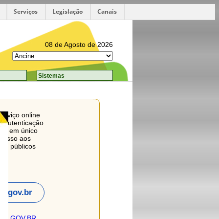
Serviços
Legislação
Canais
08 de Agosto de 2026
Sistemas
erviço online
 e autenticação
adão em único
acesso aos
ços públicos
is.
m gov.br
obre GOV.BR