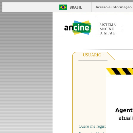
Acesso à informação
BRASIL
USUÁRIO
*
Usuário
*
Senha
Quero me registrar na Ancine