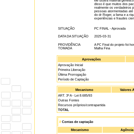
ele usava material genético
disso é que muitos dos pac
realmente os verdadeiros pa
pessoas atormentadas até ho
do dr Roger, a fama e a riq
experiências e fraudes cien
SITUAÇÃO
PC FINAL - Aprovada
DATA DA SITUAÇÃO
2025-03-31
PROVIDÊNCIA
A PC Final do projeto foi
TOMADA
Malha Fina
Aprovações
Aprovação Inicial
Primeira Liberação
Última Prorrogação
Período de Captação
Mecanismo
Valores 
ART. 3º A - Lei 8.685/93
Outras Fontes
Recursos próprios/contrapartida
TOTAL
//
Contas de captação
Mecanismo
Agência