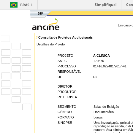
Simplifique!
Com
BRASIL
Em caso d
//
Consulta de Projetos Audiovisuais
Detalhes do Projeto
PROJETO
A CLINICA
SALIC
170376
PROCESSO
01416.022481/2017-41
RESPONSÁVEL
UF
RJ
DIRETOR
PRODUTOR
ROTEIRISTA
SEGMENTO
Salas de Exibição
GÊNERO
Documentário
FORMATO
Longa
SINOPSE
Uma investigação policial 
reprodução assistida, o dr
estupro. Sua clínica em Sã