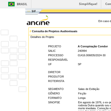
Simplifique!
Com
BRASIL
Em caso d
//
Consulta de Projetos Audiovisuais
Detalhes do Projeto
PROJETO
A Conspiração Condor
SALIC
240994
PROCESSO
01416.006835/2024-30
RESPONSÁVEL
UF
SP
DIRETOR
PRODUTOR
ROTEIRISTA
SEGMENTO
Salas de Exibição
GÊNERO
Ficção
FORMATO
Longa
SINOPSE
Em agosto de 1976, o ex-p
rodovia Dutra quando seu 
morte imediata. Comoção no 