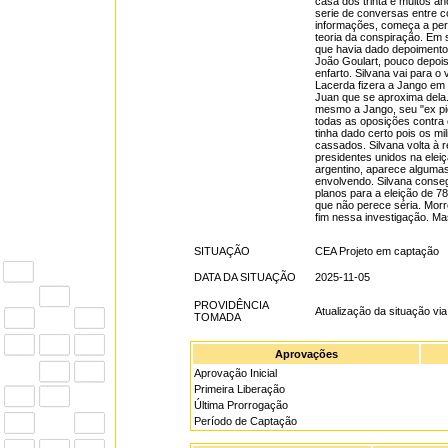
casa dos trinta e muitos an
serie de conversas entre c
informações, começa a perc
teoria da conspiração. Em
que havia dado depoimento
João Goulart, pouco depois
enfarto. Silvana vai para o
Lacerda fizera a Jango em 
Juan que se aproxima dela. 
mesmo a Jango, seu "ex pio
todas as oposições contra o
tinha dado certo pois os m
cassados. Silvana volta à 
presidentes unidos na elei
argentino, aparece algumas
envolvendo. Silvana conse
planos para a eleição de 7
que não perece séria. Morr
fim nessa investigação. Ma
SITUAÇÃO
CEA Projeto em captação
DATA DA SITUAÇÃO
2025-11-05
PROVIDÊNCIA
Atualização da situação vi
TOMADA
Aprovações
Aprovação Inicial
Primeira Liberação
Última Prorrogação
Período de Captação