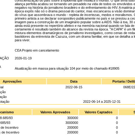
conscientização do país sobre a epidemia que mobiliza o mundo. O que tinha tud
aliança perfeita acabou se tornando um pesadelo na vida de todos os envolvidos
negativo na história do jornalismo brasileiro e do enfrentamento do HIV. A matéria 
época expôs não só o drama pessoal do cantor, mas escancarou a visão dominant
do vírus que assombrava o mundo - repleta de incertezas, medos e moralismos. 
primeiro artista a se declarar soropositivo publicamente no país e se prestou a ce
imagem para a construção de um imaginário popular sobre a AIDS. Não à toa, 30 
ainda está presente no repertório afetivo e na memória nacional quando se fala de
certamente é resultado também do alcance da revista na época. "A CAPA" é um fi
mistura elementos dramatúrgicos de jornalismo investigativo, como cenas de red
bastidores da entrevista de Cazuza, com um drama familiar, em que se detalha a l
para viver.
CEA Projeto em cancelamento
UAÇÃO
2026-01-19
A
Atualização em massa para situação 104 por meio do chamado #18905
Aprovações
Data
Portaria / Del
ial
2022-06-15
068E/2
ação
gação
ptação
2022-06-14 a 2025-12-31
canismo
Valores Aprovados
Valores Captados
 8.685/93
300000
0
8.685/93
3000000
0
 de Incentivo
200000
0
s de Incentivo
200000
0