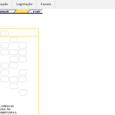
mação
Legislação
Canais
, reflexo do
crise. No
magem para a