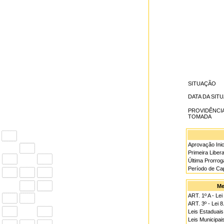
SITUAÇÃO
DATA DA SIT
PROVIDÊNCI
TOMADA
Aprovação Inic
Primeira Liber
Última Prorro
Período de Ca
Me
ART. 1º A - Lei
ART. 3º - Lei 
Leis Estaduais
Leis Municipai