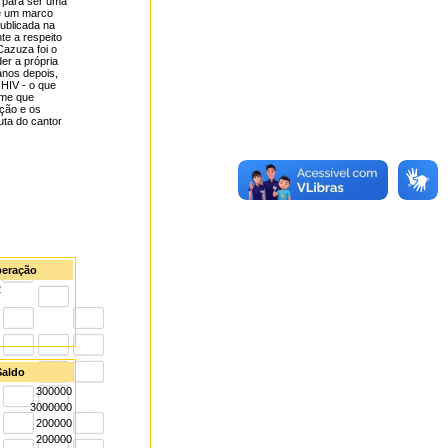
o para ser uma
 e um marco
publicada na
e a respeito
Cazuza foi o
der a própria
anos depois,
 HIV - o que
lme que
ação e os
uta do cantor
iberação
2
Saldo
300000
3000000
200000
200000