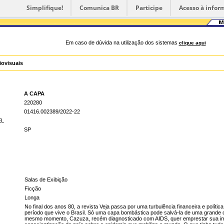
Simplifique!
Comunica BR
Participe
Acesso à infor
Em caso de dúvida na utilização dos sistemas
clique aqui
iovisuais
A CAPA
220280
01416.002389/2022-22
EL
SP
Salas de Exibição
Ficção
Longa
No final dos anos 80, a revista Veja passa por uma turbulência financeira e política
período que vive o Brasil. Só uma capa bombástica pode salvá-la de uma grande 
mesmo momento, Cazuza, recém diagnosticado com AIDS, quer emprestar sua i