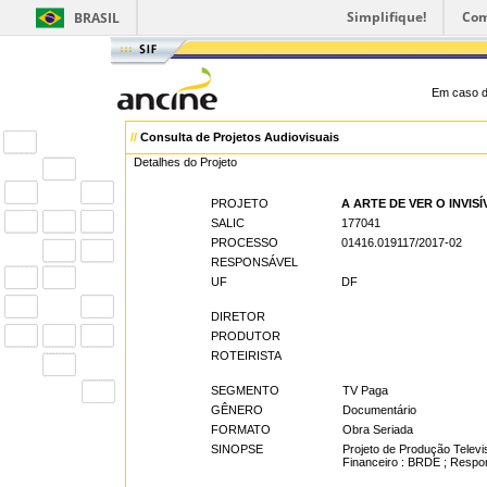
Simplifique!
Com
BRASIL
Em caso d
//
Consulta de Projetos Audiovisuais
Detalhes do Projeto
PROJETO
A ARTE DE VER O INVISÍ
SALIC
177041
PROCESSO
01416.019117/2017-02
RESPONSÁVEL
UF
DF
DIRETOR
PRODUTOR
ROTEIRISTA
SEGMENTO
TV Paga
GÊNERO
Documentário
FORMATO
Obra Seriada
SINOPSE
Projeto de Produção Telev
Financeiro : BRDE ; Respo