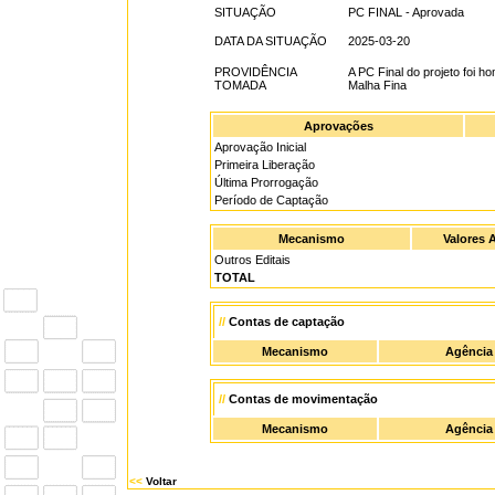
SITUAÇÃO
PC FINAL - Aprovada
DATA DA SITUAÇÃO
2025-03-20
PROVIDÊNCIA
A PC Final do projeto foi
TOMADA
Malha Fina
Aprovações
Aprovação Inicial
Primeira Liberação
Última Prorrogação
Período de Captação
Mecanismo
Valores 
Outros Editais
TOTAL
//
Contas de captação
Mecanismo
Agência
//
Contas de movimentação
Mecanismo
Agência
<<
Voltar