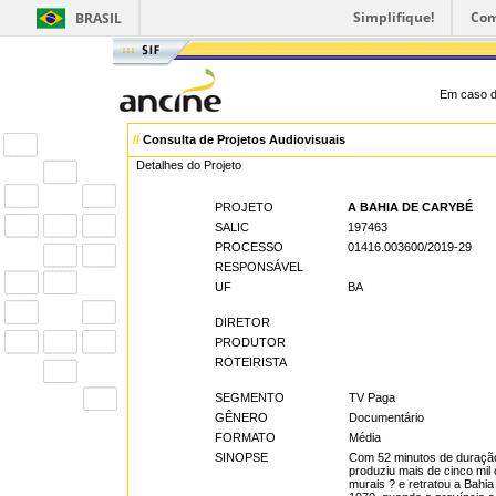
Simplifique!
Com
BRASIL
Em caso d
//
Consulta de Projetos Audiovisuais
Detalhes do Projeto
PROJETO
A BAHIA DE CARYBÉ
SALIC
197463
PROCESSO
01416.003600/2019-29
RESPONSÁVEL
UF
BA
DIRETOR
PRODUTOR
ROTEIRISTA
SEGMENTO
TV Paga
GÊNERO
Documentário
FORMATO
Média
SINOPSE
Com 52 minutos de duração,
produziu mais de cinco mil 
murais ? e retratou a Bahi