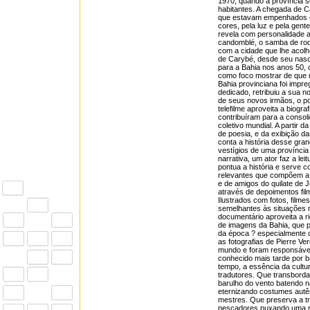
1970, quando a província s
habitantes. A chegada de C
que estavam empenhados em
cores, pela luz e pela gent
revela com personalidade a
candomblé, o samba de roda,
com a cidade que lhe acolhe
de Carybé, desde seu nasci
para a Bahia nos anos 50, 
como foco mostrar de que 
Bahia provinciana foi impre
dedicado, retribuiu a sua n
de seus novos irmãos, o po
telefilme aproveita a biogra
contribuíram para a consol
coletivo mundial. A partir 
de poesia, e da exibição da
conta a história desse gra
vestígios de uma província
narrativa, um ator faz a le
pontua a história e serve 
relevantes que compõem a t
e de amigos do quilate de
através de depoimentos film
Ilustrados com fotos, film
semelhantes às situações r
documentário aproveita a r
de imagens da Bahia, que 
da época ? especialmente 
as fotografias de Pierre V
mundo e foram responsáveis
conhecido mais tarde por b
tempo, a essência da cultu
tradutores. Que transbord
barulho do vento batendo na
eternizando costumes autê
mestres. Que preserva a tr
pescadores puxando uma re