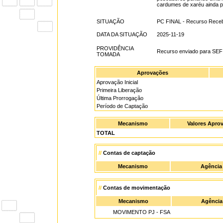
cardumes de xaréu ainda 
SITUAÇÃO
PC FINAL - Recurso Rece
DATA DA SITUAÇÃO
2025-11-19
PROVIDÊNCIA
Recurso enviado para SEF
TOMADA
Aprovações
Aprovação Inicial
Primeira Liberação
Última Prorrogação
Período de Captação
Mecanismo
Valores Apro
TOTAL
//
Contas de captação
Mecanismo
Agência
//
Contas de movimentação
Mecanismo
Agência
MOVIMENTO PJ - FSA