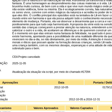
ligação com a natureza e da valorização da vida. A Bruxinha Lili transforma a real
fantasia. É uma homenagem ao desprendimento das coisas materiais e à vida. Lili
bruxinha muito curiosa, de bem com a vida e que vive num mundo mágico onde p
não existe violência, fome ou miséria. Ela é ecologicamente correta, fala natural
os seres vivos, convive com entes mágicos da natureza e acredita no poder de 
que eles têm. O conflito principal dos episódios está na tentativa de Lili em fazer 
mundo entre em harmonia e que ela possa adquirir todo o conhecimento necessár
elemento de mudança. Portanto, ela vai observar a desarmonia que a cerca e vai in
positivamente para que tudo seja harmonizado. A proposta da série está na sensibi
sentido das crianças começarem a prestar atenção na natureza, entenderem a im
valorizar o outro e a vida, de aceitarem as diferenças e de quererem construir u
É o momento em que elas entram numa fantasia de felicidade, na qual tudo é poss
existe harmonia, apontando para a possibilidade de uma realidade diferente da que
vivenciem no dia-a-dia, se não diretamente, por meio da mídia. A intenção é mostr
morais e éticos que possam ajudar na formação dessas crianças, sendo Lili nada
uma criança também, com os mesmos desejos, esperanças e uma atitude de vida
sobretudo para o bem.
CEA Projeto cancelado
UAÇÃO
2025-11-05
A
Atualização da situação via script, por meio do chamado #17094
Aprovações
Data
Portaria / Del
ial
2012-10-05
0179/1
ação
gação
ptação
2012-10-05 a 2016-12-31
canismo
Valores Aprovados
Valores Captados
S