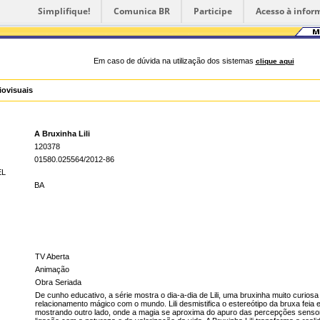
Simplifique!
Comunica BR
Participe
Acesso à infor
Em caso de dúvida na utilização dos sistemas
clique aqui
iovisuais
A Bruxinha Lili
120378
01580.025564/2012-86
EL
BA
TV Aberta
Animação
Obra Seriada
De cunho educativo, a série mostra o dia-a-dia de Lili, uma bruxinha muito curiosa
relacionamento mágico com o mundo. Lili desmistifica o estereótipo da bruxa feia 
mostrando outro lado, onde a magia se aproxima do apuro das percepções sensor