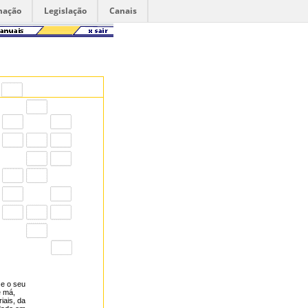
mação
Legislação
Canais
 e o seu
e má,
iais, da