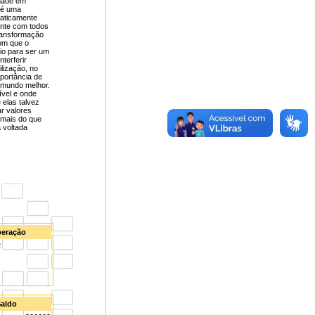
idade em
 é uma
raticamente
mente com todos
transformação
com que o
io para ser um
terferir
lização, no
portância de
m mundo melhor.
ível e onde
 elas talvez
ar valores
 mais do que
 voltada
iberação
2
aldo