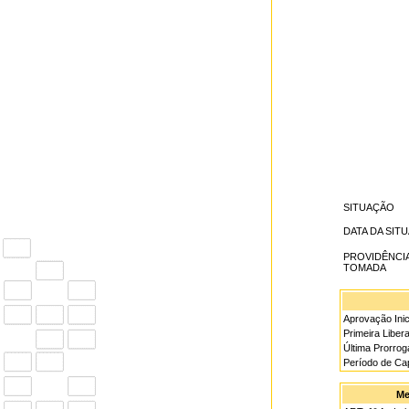
SITUAÇÃO
DATA DA SIT
PROVIDÊNCI
TOMADA
Aprovação Inic
Primeira Liber
Última Prorro
Período de Ca
Me