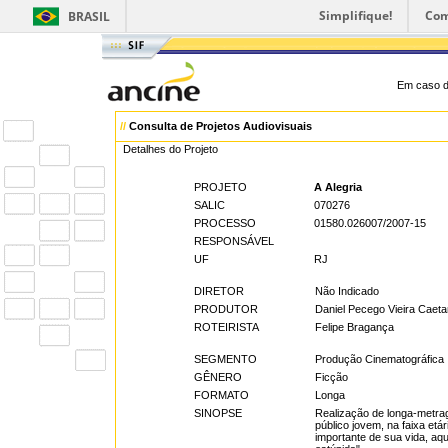
Simplifique!
Com
BRASIL
Em caso d
//
Consulta de Projetos Audiovisuais
Detalhes do Projeto
PROJETO
A Alegria
SALIC
070276
PROCESSO
01580.026007/2007-15
RESPONSÁVEL
UF
RJ
DIRETOR
Não Indicado
PRODUTOR
Daniel Pecego Vieira Caet
ROTEIRISTA
Felipe Bragança
SEGMENTO
Produção Cinematográfica
GÊNERO
Ficção
FORMATO
Longa
SINOPSE
Realização de longa-metrag
público jovem, na faixa etá
importante de sua vida, aqu