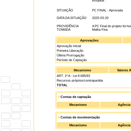
estúpida".
SITUAÇÃO
PC FINAL - Aprovada
DATA DA SITUAÇÃO
2025-03-20
PROVIDÊNCIA
A PC Final do projeto foi
TOMADA
Malha Fina
Aprovações
Aprovação Inicial
Primeira Liberação
Última Prorrogação
Período de Captação
Mecanismo
Valores 
ART. 1º A - Lei 8.685/93
Recursos próprios/contrapartida
TOTAL
//
Contas de captação
Mecanismo
Agência
//
Contas de movimentação
Mecanismo
Agência