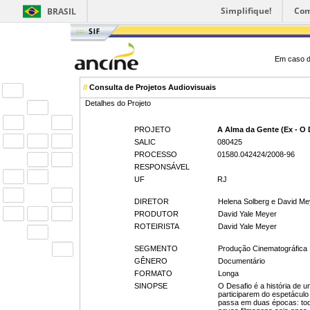
Simplifique!
Com
BRASIL
Em caso d
//
Consulta de Projetos Audiovisuais
Detalhes do Projeto
PROJETO
A Alma da Gente (Ex - O 
SALIC
080425
PROCESSO
01580.042424/2008-96
RESPONSÁVEL
UF
RJ
DIRETOR
Helena Solberg e David Me
PRODUTOR
David Yale Meyer
ROTEIRISTA
David Yale Meyer
SEGMENTO
Produção Cinematográfica
GÊNERO
Documentário
FORMATO
Longa
SINOPSE
O Desafio é a história de 
participarem do espetáculo
passa em duas épocas: todo