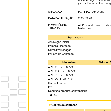
novas filmagens seis anos d
jovens. Documentário, long
SITUAÇÃO
PC FINAL - Aprovada
DATA DA SITUAÇÃO
2025-03-20
PROVIDÊNCIA
A PC Final do projeto foi
TOMADA
Malha Fina
Aprovações
Aprovação Inicial
Primeira Liberação
Última Prorrogação
Período de Captação
Mecanismo
Valores 
ART. 1º - Lei 8.685/93
ART. 1º A - Lei 8.685/93
ART. 3º - Lei 8.685/93
ART. 25 - Lei 8.313/91
Outras Fontes
PAQ
Recursos próprios/contrapartida
TOTAL
//
Contas de captação