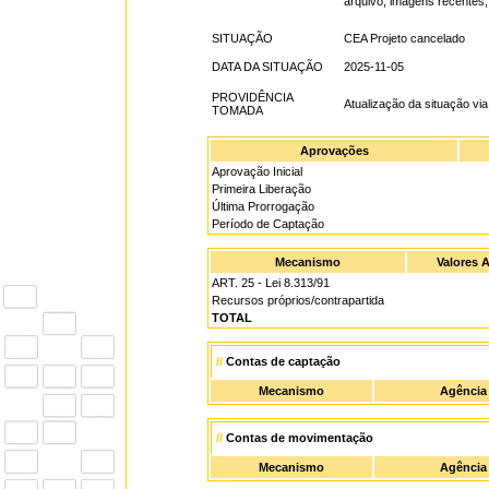
arquivo, imagens recentes
SITUAÇÃO
CEA Projeto cancelado
DATA DA SITUAÇÃO
2025-11-05
PROVIDÊNCIA
Atualização da situação vi
TOMADA
Aprovações
Aprovação Inicial
Primeira Liberação
Última Prorrogação
Período de Captação
Mecanismo
Valores 
ART. 25 - Lei 8.313/91
Recursos próprios/contrapartida
TOTAL
//
Contas de captação
Mecanismo
Agência
//
Contas de movimentação
Mecanismo
Agência