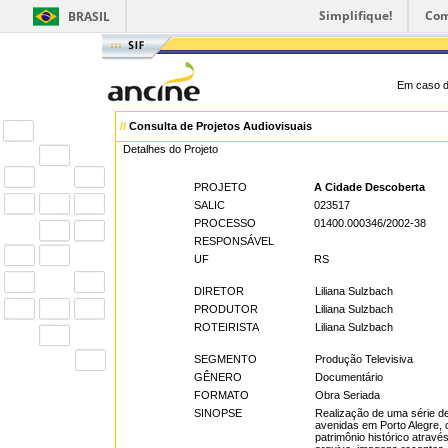
Simplifique!
Com
BRASIL
Em caso d
//
Consulta de Projetos Audiovisuais
Detalhes do Projeto
PROJETO
A Cidade Descoberta
SALIC
023517
PROCESSO
01400.000346/2002-38
RESPONSÁVEL
UF
RS
DIRETOR
Liliana Sulzbach
PRODUTOR
Liliana Sulzbach
ROTEIRISTA
Liliana Sulzbach
SEGMENTO
Produção Televisiva
GÊNERO
Documentário
FORMATO
Obra Seriada
SINOPSE
Realização de uma série de
avenidas em Porto Alegre, 
patrimônio histórico atravé