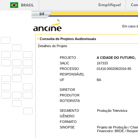
Simplifique!
Com
BRASIL
Em caso d
//
Consulta de Projetos Audiovisuais
Detalhes do Projeto
PROJETO
A CIDADE DO FUTURO,
SALIC
167333
PROCESSO
01416.000208/2016-85
RESPONSÁVEL
UF
BA
DIRETOR
PRODUTOR
ROTEIRISTA
SEGMENTO
Produção Televisiva
GÊNERO
FORMATO
SINOPSE
Projeto de Produção / Cha
Financeiro: BRDE / Respon