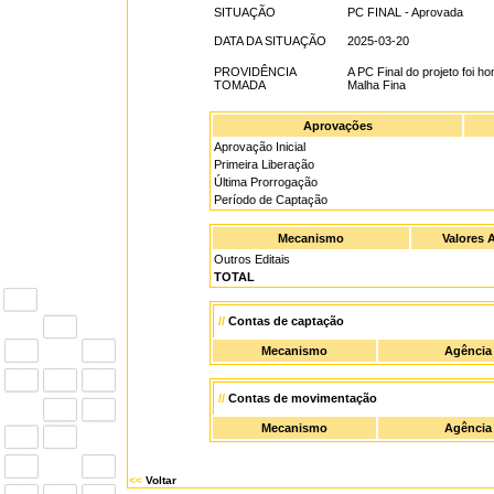
SITUAÇÃO
PC FINAL - Aprovada
DATA DA SITUAÇÃO
2025-03-20
PROVIDÊNCIA
A PC Final do projeto foi
TOMADA
Malha Fina
Aprovações
Aprovação Inicial
Primeira Liberação
Última Prorrogação
Período de Captação
Mecanismo
Valores 
Outros Editais
TOTAL
//
Contas de captação
Mecanismo
Agência
//
Contas de movimentação
Mecanismo
Agência
<<
Voltar