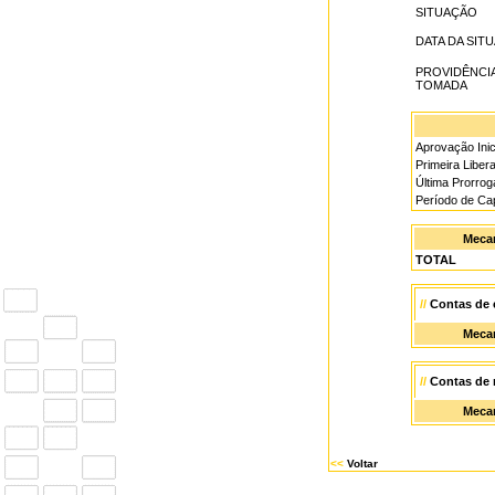
SITUAÇÃO
DATA DA SIT
PROVIDÊNCI
TOMADA
Aprovação Inic
Primeira Liber
Última Prorro
Período de Ca
Meca
TOTAL
//
Contas de 
Meca
//
Contas de
Meca
<<
Voltar