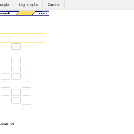
mação
Legislação
Canais
spesas: de