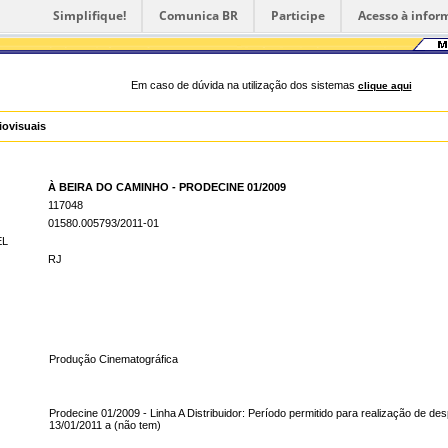
Simplifique!
Comunica BR
Participe
Acesso à infor
Em caso de dúvida na utilização dos sistemas
clique aqui
iovisuais
À BEIRA DO CAMINHO - PRODECINE 01/2009
117048
01580.005793/2011-01
EL
RJ
Produção Cinematográfica
Prodecine 01/2009 - Linha A Distribuidor: Período permitido para realização de de
13/01/2011 a (não tem)