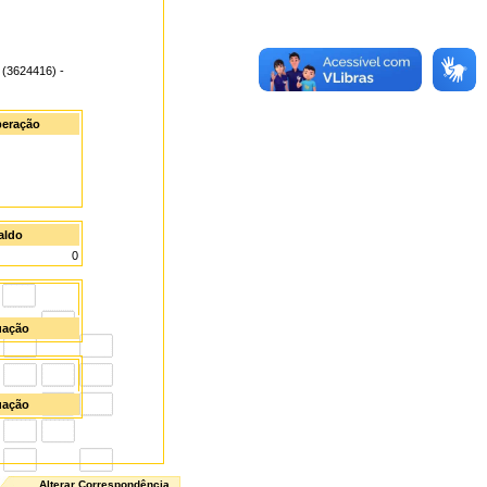
 (3624416) -
iberação
aldo
0
uação
uação
Alterar Correspondência