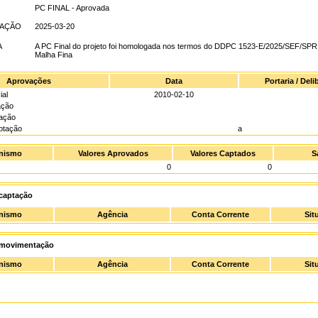
PC FINAL - Aprovada
UAÇÃO
2025-03-20
A
A PC Final do projeto foi homologada nos termos do DDPC 1523-E/2025/SEF/SPR
Malha Fina
Aprovações
Data
Portaria / Del
ial
2010-02-10
ação
gação
ptação
a
nismo
Valores Aprovados
Valores Captados
S
0
0
captação
nismo
Agência
Conta Corrente
Sit
 movimentação
nismo
Agência
Conta Corrente
Sit