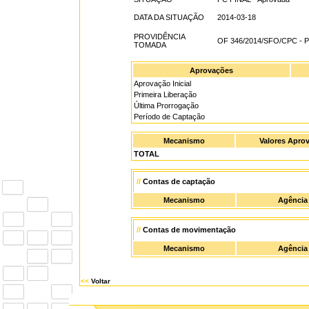
DATA DA SITUAÇÃO
2014-03-18
PROVIDÊNCIA
OF 346/2014/SFO/CPC -
TOMADA
Aprovações
Aprovação Inicial
Primeira Liberação
Última Prorrogação
Período de Captação
Mecanismo
Valores Apro
TOTAL
//
Contas de captação
Mecanismo
Agência
//
Contas de movimentação
Mecanismo
Agência
<<
Voltar