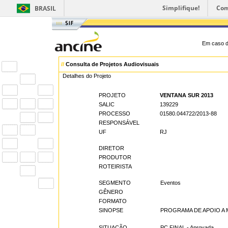
Simplifique!
Com
BRASIL
Em caso d
//
Consulta de Projetos Audiovisuais
Detalhes do Projeto
PROJETO
VENTANA SUR 2013
SALIC
139229
PROCESSO
01580.044722/2013-88
RESPONSÁVEL
UF
RJ
DIRETOR
PRODUTOR
ROTEIRISTA
SEGMENTO
Eventos
GÊNERO
FORMATO
SINOPSE
PROGRAMA DE APOIO A 
SITUAÇÃO
PC FINAL - Aprovada