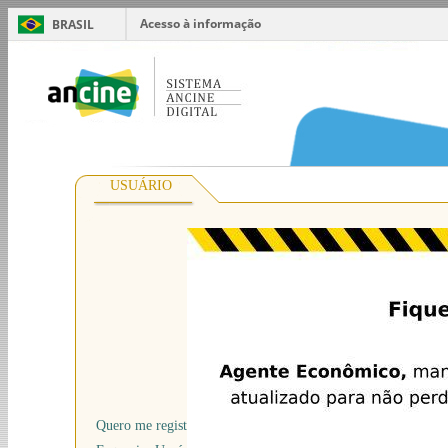
Acesso à informação
BRASIL
USUÁRIO
*
Usuário
*
Senha
Quero me registrar na Ancine